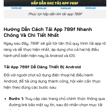
Phúc lợi hấp dẫn khi tải app 789F
Hướng Dẫn Cách Tải App 789f Nhanh
Chóng Và Chi Tiết Nhất
Ngay sau đây, 789F sẽ gửi tới tân thủ quy trình tải app rõ
ràng và dễ thực hiện nhất, áp dụng cho cả hai hệ điều
hành phổ biến hiện nay là Android và iOS:
Tải App 789f Dễ Dàng Thiết Bị Android
Đối với người chơi sử dụng điện thoại hệ điều hành
Android, để tải ứng dụng thành công, hội viên cần thực
hiện theo đúng các bước sau:
Bước 1:
Truy cập vào trang chủ chính thức thông qua
đường link bảo mật uy tín, sau đó nhấn chọn mục tải