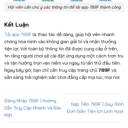
Hội viên cần chú ý các thông tin để tải app 789F thành công
Kết Luận
Tải app 789F
là thao tác dễ dàng, giúp hội viên nhanh
chóng hòa mình vào không gian giải trí và nhận thưởng
tiện lợi. Với toàn bộ thông tin đã được cung cấp ở trên,
tin rằng người chơi sẽ cài đặt ứng dụng một cách trơn tru
và tận hưởng trọn vẹn niềm vui ngay từ lần thử đầu tiên.
Ngay bây giờ, bạn chỉ cần truy cập trang chủ
789F
và
sẵn sàng trải nghiệm sân chơi đẳng cấp mọi lúc, mọi nơi.
Đăng Nhập 789F | Hướng
Nạp Tiền 789F | Quy Trình
Dẫn Truy Cập Nhanh Và Bảo
Đơn Giản Tiện Ích Linh Hoạt
Mật