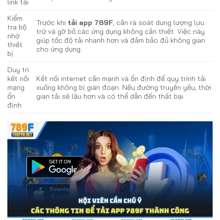
link tải
Kiểm
Trước khi
tải app 789F
, cần rà soát dung lượng lưu
tra bộ
trữ và gỡ bỏ các ứng dụng không cần thiết. Việc này
nhớ
giúp tốc độ tải nhanh hơn và đảm bảo đủ không gian
thiết
cho ứng dụng.
bị
Duy trì
kết nối
Kết nối internet cần mạnh và ổn định để quy trình tải
mạng
xuống không bị gián đoạn. Nếu đường truyền yếu, thời
ổn
gian tải sẽ lâu hơn và có thể dẫn đến thất bại.
định