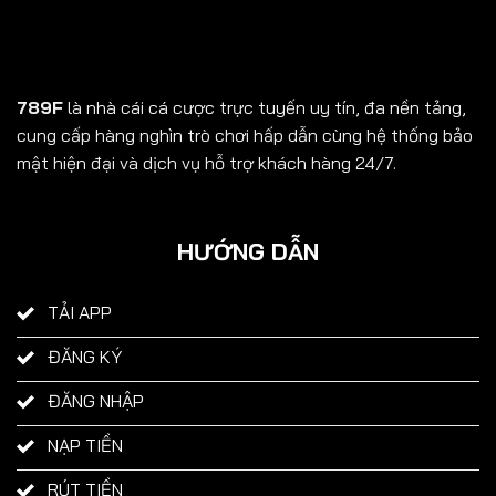
789F
là nhà cái cá cược trực tuyến uy tín, đa nền tảng,
cung cấp hàng nghìn trò chơi hấp dẫn cùng hệ thống bảo
mật hiện đại và dịch vụ hỗ trợ khách hàng 24/7.
HƯỚNG DẪN
TẢI APP
ĐĂNG KÝ
ĐĂNG NHẬP
NẠP TIỀN
RÚT TIỀN