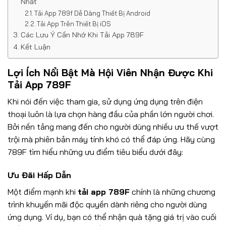
Nhất
Tải App 789f Dễ Dàng Thiết Bị Android
Tải App Trên Thiết Bị iOS
Các Lưu Ý Cần Nhớ Khi Tải App 789F
Kết Luận
Lợi Ích Nổi Bật Mà Hội Viên Nhận Được Khi
Tải App 789F
Khi nói đến việc tham gia, sử dụng ứng dụng trên điện
thoại luôn là lựa chọn hàng đầu của phần lớn người chơi.
Bởi nền tảng mang đến cho người dùng nhiều ưu thế vượt
trội mà phiên bản máy tính khó có thể đáp ứng. Hãy cùng
789F tìm hiểu những ưu điểm tiêu biểu dưới đây:
Ưu Đãi Hấp Dẫn
Một điểm mạnh khi
tải app 789F
chính là những chương
trình khuyến mãi độc quyền dành riêng cho người dùng
ứng dụng. Ví dụ, bạn có thể nhận quà tặng giá trị vào cuối