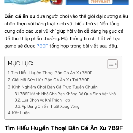
Bắn cá ăn xu
đưa người chơi vào thế giới đại dương siêu
chân thực với hàng loạt sinh vật biểu thú vị. Nền tảng
cung cấp các loại vũ khí giúp hội viên dễ dàng hạ gục cá
để thu thập phần thưởng. Mội thông tin chi tiết về tựa
game sẽ được
789F
tổng hợp trong bài viết sau đây.
MỤC LỤC:
Tìm Hiểu Huyền Thoại Bắn Cá Ăn Xu 789F
Giải Mã Sức Hút Bắn Cá Ăn Xu Tại 789F
Kinh Nghiệm Chơi Bắn Cá Trực Tuyến Chuẩn
789F Mách Nhỏ Cho Bạn Không Bỏ Qua Sinh Vật Nhỏ
Lựa Chọn Vũ Khí Thích Hợp
Áp Dụng Chiến Thuật Xoay Vòng
Kết Luận
Tìm Hiểu Huyền Thoại Bắn Cá Ăn Xu 789F