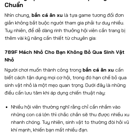
Chuẩn
Nhìn chung,
bắn cá ăn xu
là tựa game tương đối đơn
giản không bắt buộc người tham gia phải tư duy nhiều.
Tuy nhiên, để dễ dàng rinh thưởng hội viên cần trang bị
thêm vài kỹ năng cần thiết từ chuyên gia:
789F Mách Nhỏ Cho Bạn Không Bỏ Qua Sinh Vật
Nhỏ
Người chơi muốn thành công trong
bắn cá ăn xu
cần
biết cách tận dụng mọi cơ hội, trong đó hạn chế bỏ qua
sinh vật nhỏ là một mẹo quan trọng. Dưới đây là những
điều cần lưu tâm khi áp dụng chiến thuật này:
Nhiều hội viên thường nghĩ rằng chỉ cần nhắm vào
những con cá lớn thì chắc chắn sẽ thu được nhiều xu
nhanh chóng. Tuy nhiên, sinh vật to thường đòi hỏi vũ
khí mạnh, khiến bạn mất nhiều đạn.