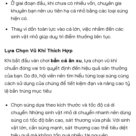
Ở giai đoạn đầu, khi chưa có nhiều vốn, chuyên gia
khuyên bạn nên ưu tiên hạ cá nhỏ bằng các loại súng
hiện có.
Thay vì dồn toàn lực vào cá lớn, việc nhắm đến các
sinh vật nhỏ giúp duy trì điểm thưởng liên tục.
Lựa Chọn Vũ Khí Thích Hợp
Khi bắt đầu ván chơi
bắn cá ăn xu
, lựa chọn vũ khí
chuẩn đóng vai trò quyết định đến hiệu quả săn thưởng
của bạn. Do đó, hội viên nên tìm hiểu từng loại súng cùng
cách sử dụng của chúng để tiết kiệm đạn và nâng cao tỷ
lệ bắn trúng mục tiêu:
Chọn súng dựa theo kích thước và tốc độ cá di
chuyển: Những sinh vật nhỏ di chuyển nhanh nên dùng
súng có tốc độ bắn cao, sát thương vừa phải. Với sinh
vật lớn, cần súng mạnh, sát thương cao thể tiêu diệt
hiệu quả mà không tốn quá nhiều tài nguyên.