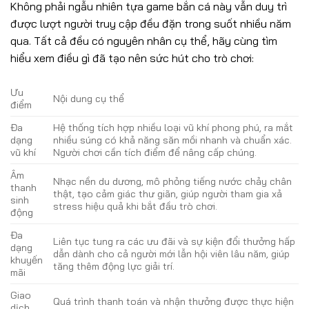
Không phải ngẫu nhiên tựa game bắn cá này vẫn duy trì
được lượt người truy cập đều đặn trong suốt nhiều năm
qua. Tất cả đều có nguyên nhân cụ thể, hãy cùng tìm
hiểu xem điều gì đã tạo nên sức hút cho trò chơi:
Ưu
Nội dung cụ thể
điểm
Đa
Hệ thống tích hợp nhiều loại vũ khí phong phú, ra mắt
dạng
nhiều súng có khả năng săn mồi nhanh và chuẩn xác.
vũ khí
Người chơi cần tích điểm để nâng cấp chúng.
Âm
Nhạc nền du dương, mô phỏng tiếng nước chảy chân
thanh
thật, tạo cảm giác thư giãn, giúp người tham gia xả
sinh
stress hiệu quả khi bắt đầu trò chơi.
động
Đa
Liên tục tung ra các ưu đãi và sự kiện đổi thưởng hấp
dạng
dẫn dành cho cả người mới lẫn hội viên lâu năm, giúp
khuyến
tăng thêm động lực giải trí.
mãi
Giao
Quá trình thanh toán và nhận thưởng được thực hiện
dịch