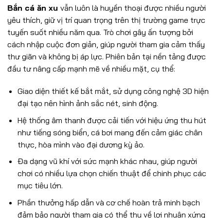
Bắn cá ăn xu
vẫn luôn là huyền thoại được nhiều người
yêu thích, giữ vị trí quan trọng trên thị trường game trực
tuyến suốt nhiều năm qua. Trò chơi gây ấn tượng bởi
cách nhập cuộc đơn giản, giúp người tham gia cảm thấy
thư giãn và không bị áp lực. Phiên bản tại nền tảng được
đầu tư nâng cấp mạnh mẽ về nhiều mặt, cụ thể:
Giao diện thiết kế bắt mắt, sử dụng công nghệ 3D hiện
đại tạo nên hình ảnh sắc nét, sinh động.
Hệ thống âm thanh được cải tiến với hiệu ứng thu hút
như tiếng sóng biển, cá bơi mang đến cảm giác chân
thực, hòa mình vào đại dương kỳ ảo.
Đa dạng vũ khí với sức mạnh khác nhau, giúp người
chơi có nhiều lựa chọn chiến thuật để chinh phục các
mục tiêu lớn.
Phần thưởng hấp dẫn và cơ chế hoàn trả minh bạch
đảm bảo người tham gia có thể thu về lợi nhuận xứng