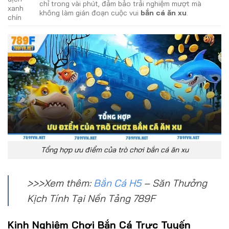
chỉ trong vài phút, đảm bảo trải nghiệm mượt mà
xanh
không làm gián đoạn cuộc vui
bắn cá ăn xu
.
chín
Tổng hợp ưu điểm của trò chơi bắn cá ăn xu
>>>Xem thêm:
Bắn Cá H5
– Săn Thưởng
Kịch Tính Tại Nền Tảng 789F
Kinh Nghiệm Chơi Bắn Cá Trực Tuyến