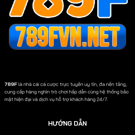
789F
là nhà cái cá cược trực tuyến uy tín, đa nền tảng,
cung cấp hàng nghìn trò chơi hấp dẫn cùng hệ thống bảo
mật hiện đại và dịch vụ hỗ trợ khách hàng 24/7.
HƯỚNG DẪN